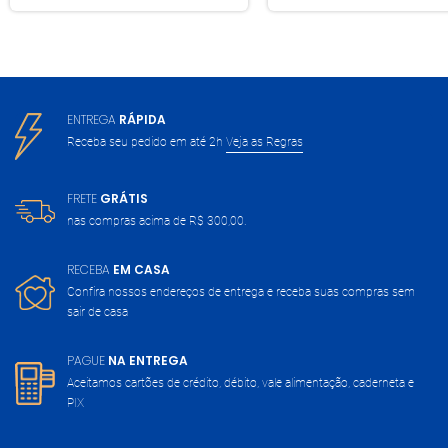
ENTREGA
RÁPIDA
Receba seu pedido em até 2h
Veja as Regras
FRETE
GRÁTIS
nas compras acima de
R$ 300,00.
RECEBA
EM CASA
Confira nossos endereços de entrega
e receba suas compras sem
sair de casa
PAGUE
NA ENTREGA
Aceitamos cartões de crédito, débito,
vale alimentação, caderneta e
PIX