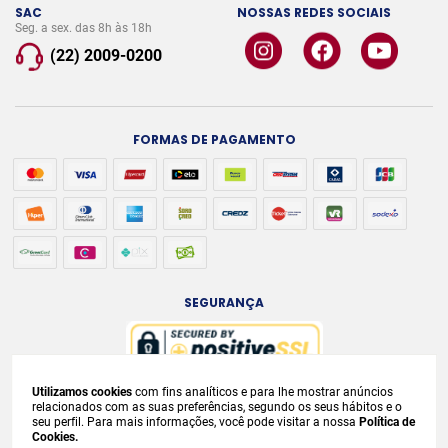
SAC
NOSSAS REDES SOCIAIS
Seg. a sex. das 8h às 18h
(22) 2009-0200
FORMAS DE PAGAMENTO
SEGURANÇA
Utilizamos cookies
com fins analíticos e para lhe mostrar anúncios
A venda e o consumo de bebidas alcoólicas são proibidos para menores de
relacionados com as suas preferências, segundo os seus hábitos e o
seu perfil. Para mais informações, você pode visitar a nossa
Política de
18 anos. Bebida Alcoólica pode causar dependência química e, em excesso,
Cookies.
provoca
graves males à saúde. Beba com moderação. Preços, ofertas e