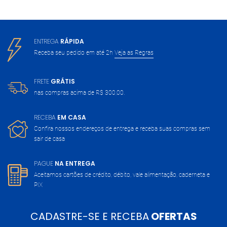
ENTREGA
RÁPIDA
Receba seu pedido em até 2h
Veja as Regras
FRETE
GRÁTIS
nas compras acima de
R$ 300,00.
RECEBA
EM CASA
Confira nossos endereços de entrega
e receba suas compras sem
sair de casa
PAGUE
NA ENTREGA
Aceitamos cartões de crédito, débito,
vale alimentação, caderneta e
PIX
CADASTRE-SE E RECEBA
OFERTAS