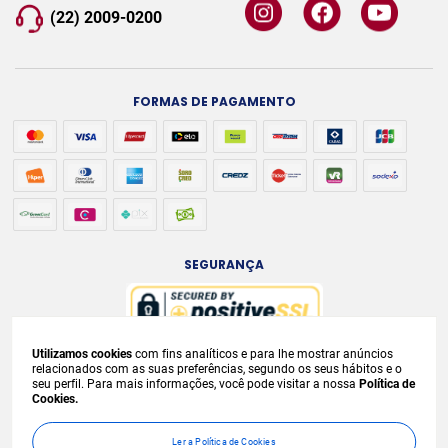
(22) 2009-0200
FORMAS DE PAGAMENTO
SEGURANÇA
Utilizamos cookies
com fins analíticos e para lhe mostrar anúncios
A venda e o consumo de bebidas alcoólicas são proibidos para menores de
relacionados com as suas preferências, segundo os seus hábitos e o
seu perfil. Para mais informações, você pode visitar a nossa
Política de
18 anos. Bebida Alcoólica pode causar dependência química e, em excesso,
Cookies.
provoca
graves males à saúde. Beba com moderação. Preços, ofertas e
condições exclusivas para internet e válidos durante o dia de hoje, podendo
Ler a Política de Cookies
sofrer alterações sem
prévia notificação. No caso de faltar algum produto,