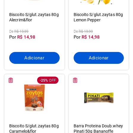
Biscoito S/glut.zaytas 80g
Biscoito S/glut.zaytas 80g
Alecrim&flor
Lemon Pepper
De
R$ 19,99
De
R$ 19,99
Por
R$ 14,98
Por
R$ 14,98
Adicionar
Adicionar
-25%
OFF
Biscoito S/glut.zaytas 80g
Barra Proteina Doub.whey
Caramelo&flor
Pinati 50g Bananoffe