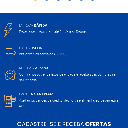
ENTREGA
RÁPIDA
Receba seu pedido em até 2h
Veja as Regras
FRETE
GRÁTIS
nas compras acima de
R$ 300,00.
RECEBA
EM CASA
Confira nossos endereços de entrega
e receba suas compras sem
sair de casa
PAGUE
NA ENTREGA
Aceitamos cartões de crédito, débito,
vale alimentação, caderneta e
PIX
CADASTRE-SE E RECEBA
OFERTAS