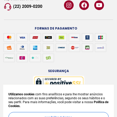
(22) 2009-0200
FORMAS DE PAGAMENTO
SEGURANÇA
Utilizamos cookies
com fins analíticos e para lhe mostrar anúncios
A venda e o consumo de bebidas alcoólicas são proibidos para menores de
relacionados com as suas preferências, segundo os seus hábitos e o
seu perfil. Para mais informações, você pode visitar a nossa
Política de
18 anos. Bebida Alcoólica pode causar dependência química e, em excesso,
Cookies.
provoca
graves males à saúde. Beba com moderação. Preços, ofertas e
condições exclusivas para internet e válidos durante o dia de hoje, podendo