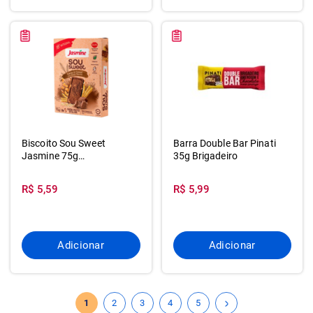
Biscoito Sou Sweet
Barra Double Bar Pinati
Jasmine 75g
35g Brigadeiro
Int.cacau&cerea
R$ 5,59
R$ 5,99
Adicionar
Adicionar
1
2
3
4
5