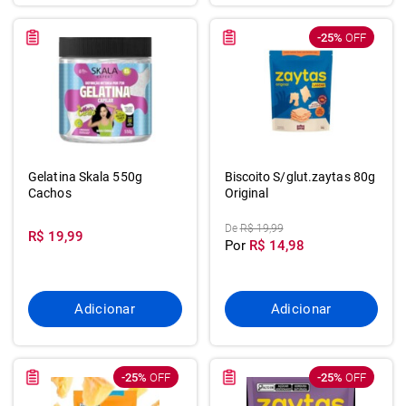
-25%
OFF
Gelatina Skala 550g
Biscoito S/glut.zaytas 80g
Cachos
Original
De
R$ 19,99
R$ 19,99
Por
R$ 14,98
Adicionar
Adicionar
-25%
OFF
-25%
OFF