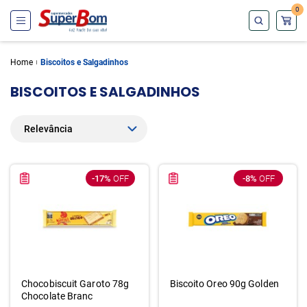
0
Home
Biscoitos e Salgadinhos
BISCOITOS E SALGADINHOS
-17%
OFF
-8%
OFF
Chocobiscuit Garoto 78g
Biscoito Oreo 90g Golden
Chocolate Branc