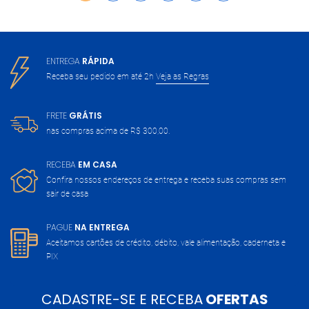
ENTREGA
RÁPIDA
Receba seu pedido em até 2h
Veja as Regras
FRETE
GRÁTIS
nas compras acima de
R$ 300,00.
RECEBA
EM CASA
Confira nossos endereços de entrega
e receba suas compras sem
sair de casa
PAGUE
NA ENTREGA
Aceitamos cartões de crédito, débito,
vale alimentação, caderneta e
PIX
CADASTRE-SE E RECEBA
OFERTAS