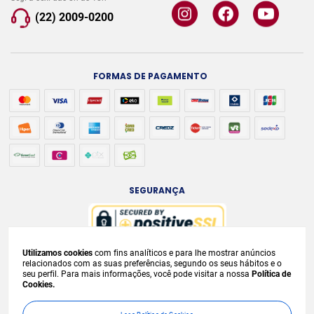
(22) 2009-0200
FORMAS DE PAGAMENTO
SEGURANÇA
Utilizamos cookies
com fins analíticos e para lhe mostrar anúncios
A venda e o consumo de bebidas alcoólicas são proibidos para menores de
relacionados com as suas preferências, segundo os seus hábitos e o
seu perfil. Para mais informações, você pode visitar a nossa
Política de
18 anos. Bebida Alcoólica pode causar dependência química e, em excesso,
Cookies.
provoca
graves males à saúde. Beba com moderação. Preços, ofertas e
condições exclusivas para internet e válidos durante o dia de hoje, podendo