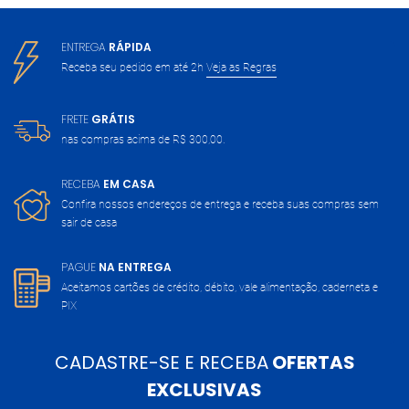
ENTREGA
RÁPIDA
Receba seu pedido em até 2h
Veja as Regras
FRETE
GRÁTIS
nas compras acima de
R$ 300,00.
RECEBA
EM CASA
Confira nossos endereços de entrega
e receba suas compras sem
sair de casa
PAGUE
NA ENTREGA
Aceitamos cartões de crédito, débito,
vale alimentação, caderneta e
PIX
CADASTRE-SE E RECEBA
OFERTAS
EXCLUSIVAS