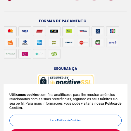
FORMAS DE PAGAMENTO
SEGURANÇA
Utilizamos cookies
com fins analíticos e para lhe mostrar anúncios
A venda e o consumo de bebidas alcoólicas são proibidos para menores de
relacionados com as suas preferências, segundo os seus hábitos e o
seu perfil. Para mais informações, você pode visitar a nossa
Política de
18 anos. Bebida Alcoólica pode causar dependência química e, em excesso,
Cookies.
provoca
graves males à saúde. Beba com moderação. Preços, ofertas e
condições exclusivas para internet e válidos durante o dia de hoje, podendo
Ler a Política de Cookies
sofrer alterações sem
prévia notificação. No caso de faltar algum produto,
este não será entregue e o valor correspondente não será cobrado.