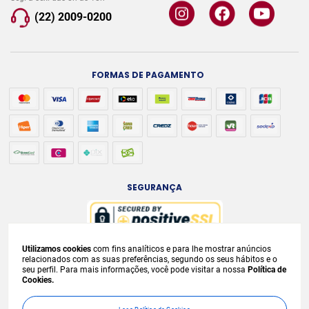
(22) 2009-0200
FORMAS DE PAGAMENTO
SEGURANÇA
Utilizamos cookies
com fins analíticos e para lhe mostrar anúncios
A venda e o consumo de bebidas alcoólicas são proibidos para menores de
relacionados com as suas preferências, segundo os seus hábitos e o
seu perfil. Para mais informações, você pode visitar a nossa
Política de
18 anos. Bebida Alcoólica pode causar dependência química e, em excesso,
Cookies.
provoca
graves males à saúde. Beba com moderação. Preços, ofertas e
condições exclusivas para internet e válidos durante o dia de hoje, podendo