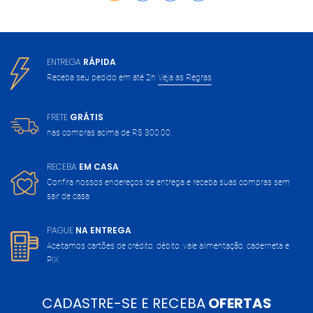
ENTREGA
RÁPIDA
Receba seu pedido em até 2h
Veja as Regras
FRETE
GRÁTIS
nas compras acima de
R$ 300,00.
RECEBA
EM CASA
Confira nossos endereços de entrega
e receba suas compras sem
sair de casa
PAGUE
NA ENTREGA
Aceitamos cartões de crédito, débito,
vale alimentação, caderneta e
PIX
CADASTRE-SE E RECEBA
OFERTAS