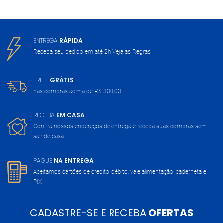
ENTREGA
RÁPIDA
Receba seu pedido em até 2h
Veja as Regras
FRETE
GRÁTIS
nas compras acima de
R$ 300,00.
RECEBA
EM CASA
Confira nossos endereços de entrega
e receba suas compras sem
sair de casa
PAGUE
NA ENTREGA
Aceitamos cartões de crédito, débito,
vale alimentação, caderneta e
PIX
CADASTRE-SE E RECEBA
OFERTAS