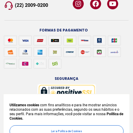
(22) 2009-0200
FORMAS DE PAGAMENTO
SEGURANÇA
Utilizamos cookies
com fins analíticos e para lhe mostrar anúncios
A venda e o consumo de bebidas alcoólicas são proibidos para menores de
relacionados com as suas preferências, segundo os seus hábitos e o
seu perfil. Para mais informações, você pode visitar a nossa
Política de
18 anos. Bebida Alcoólica pode causar dependência química e, em excesso,
Cookies.
provoca
graves males à saúde. Beba com moderação. Preços, ofertas e
condições exclusivas para internet e válidos durante o dia de hoje, podendo
Ler a Política de Cookies
sofrer alterações sem
prévia notificação. No caso de faltar algum produto,