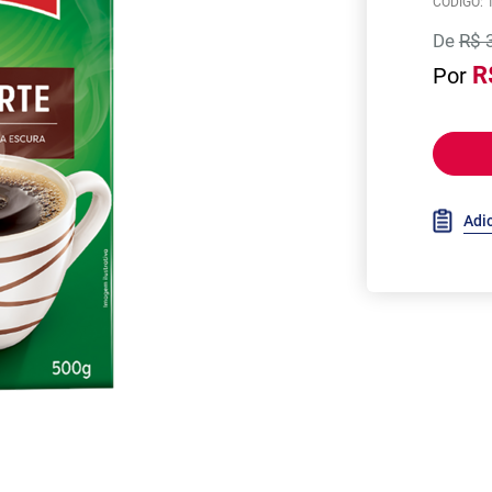
CÓDIGO: 
De
R$ 
R
Por
Adic