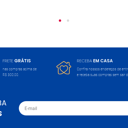
FRETE
GRÁTIS
RECEBA
EM CASA
nas compras acima de
Confira nossos endereços de ent
R$ 300,00.
e receba suas compras sem sair d
BA
S