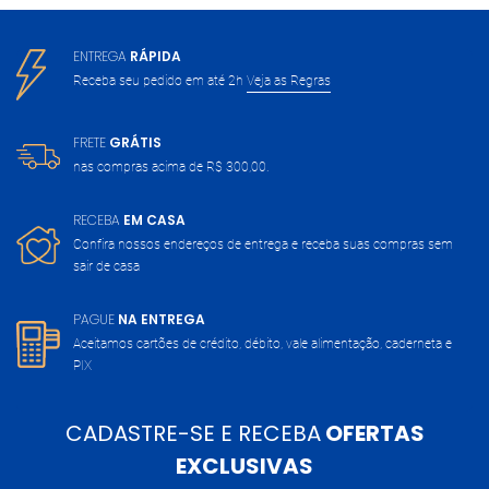
ENTREGA
RÁPIDA
Receba seu pedido em até 2h
Veja as Regras
FRETE
GRÁTIS
nas compras acima de
R$ 300,00.
RECEBA
EM CASA
Confira nossos endereços de entrega
e receba suas compras sem
sair de casa
PAGUE
NA ENTREGA
Aceitamos cartões de crédito, débito,
vale alimentação, caderneta e
PIX
CADASTRE-SE E RECEBA
OFERTAS
EXCLUSIVAS