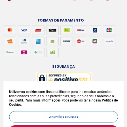
FORMAS DE PAGAMENTO
SEGURANÇA
Utilizamos cookies
com fins analíticos e para lhe mostrar anúncios
A venda e o consumo de bebidas alcoólicas são proibidos para menores de
relacionados com as suas preferências, segundo os seus hábitos e o
seu perfil. Para mais informações, você pode visitar a nossa
Política de
18 anos. Bebida Alcoólica pode causar dependência química e, em excesso,
Cookies.
provoca
graves males à saúde. Beba com moderação. Preços, ofertas e
condições exclusivas para internet e válidos durante o dia de hoje, podendo
Ler a Política de Cookies
sofrer alterações sem
prévia notificação. No caso de faltar algum produto,
este não será entregue e o valor correspondente não será cobrado.