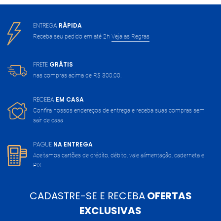
ENTREGA
RÁPIDA
Receba seu pedido em até 2h
Veja as Regras
FRETE
GRÁTIS
nas compras acima de
R$ 300,00.
RECEBA
EM CASA
Confira nossos endereços de entrega
e receba suas compras sem
sair de casa
PAGUE
NA ENTREGA
Aceitamos cartões de crédito, débito,
vale alimentação, caderneta e
PIX
CADASTRE-SE E RECEBA
OFERTAS
EXCLUSIVAS