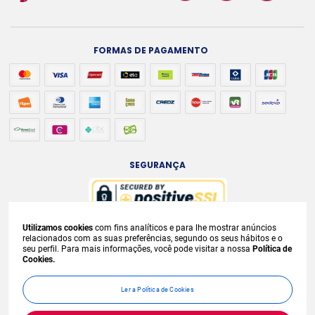
FORMAS DE PAGAMENTO
SEGURANÇA
Utilizamos cookies
com fins analíticos e para lhe mostrar anúncios
A venda e o consumo de bebidas alcoólicas são proibidos para menores de
relacionados com as suas preferências, segundo os seus hábitos e o
seu perfil. Para mais informações, você pode visitar a nossa
Política de
18 anos. Bebida Alcoólica pode causar dependência química e, em excesso,
Cookies.
provoca
graves males à saúde. Beba com moderação. Preços, ofertas e
condições exclusivas para internet e válidos durante o dia de hoje, podendo
Ler a Política de Cookies
sofrer alterações sem
prévia notificação. No caso de faltar algum produto,
este não será entregue e o valor correspondente não será cobrado.