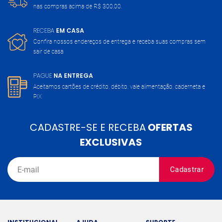
nas compras acima de
R$ 300,00.
RECEBA
EM CASA
Confira nossos endereços de entrega
e receba suas compras sem
sair de casa
PAGUE
NA ENTREGA
Aceitamos cartões de crédito, débito,
vale alimentação, caderneta e
PIX
CADASTRE-SE E RECEBA
OFERTAS
EXCLUSIVAS
Cadastrar