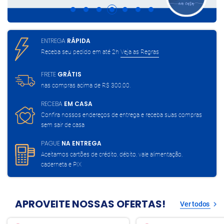
ENTREGA
RÁPIDA
Receba seu pedido em até 2h
Veja as Regras
FRETE
GRÁTIS
nas compras acima de
R$ 300,00.
RECEBA
EM CASA
Confira nossos endereços de entrega
e receba suas compras
sem sair de casa
PAGUE
NA ENTREGA
Aceitamos cartões de crédito, débito,
vale alimentação,
caderneta e PIX
APROVEITE NOSSAS OFERTAS!
Ver todos