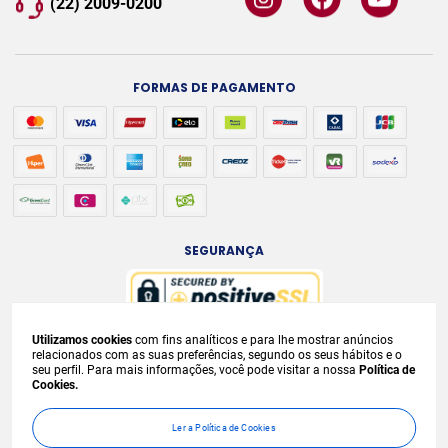
(22) 2009-0200
FORMAS DE PAGAMENTO
SEGURANÇA
Utilizamos cookies
com fins analíticos e para lhe mostrar anúncios
A venda e o consumo de bebidas alcoólicas são proibidos para menores de
relacionados com as suas preferências, segundo os seus hábitos e o
seu perfil. Para mais informações, você pode visitar a nossa
Política de
18 anos. Bebida Alcoólica pode causar dependência química e, em excesso,
Cookies.
provoca
graves males à saúde. Beba com moderação. Preços, ofertas e
condições exclusivas para internet e válidos durante o dia de hoje, podendo
Ler a Política de Cookies
sofrer alterações sem
prévia notificação. No caso de faltar algum produto,