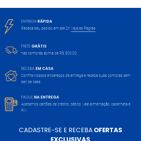
ENTREGA
RÁPIDA
Receba seu pedido em até 2h
Veja as Regras
FRETE
GRÁTIS
nas compras acima de
R$ 300,00.
RECEBA
EM CASA
Confira nossos endereços de entrega
e receba suas compras sem
sair de casa
PAGUE
NA ENTREGA
Aceitamos cartões de crédito, débito,
vale alimentação, caderneta e
PIX
CADASTRE-SE E RECEBA
OFERTAS
EXCLUSIVAS