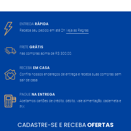
ENTREGA
RÁPIDA
Receba seu pedido em até 2h
Veja as Regras
FRETE
GRÁTIS
nas compras acima de
R$ 300,00.
RECEBA
EM CASA
Confira nossos endereços de entrega
e receba suas compras sem
sair de casa
PAGUE
NA ENTREGA
Aceitamos cartões de crédito, débito,
vale alimentação, caderneta e
PIX
CADASTRE-SE E RECEBA
OFERTAS