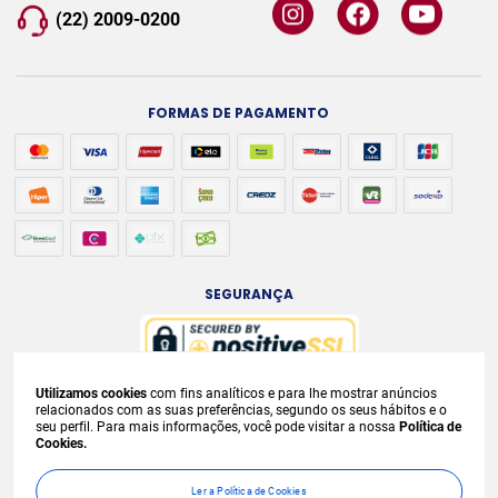
(22) 2009-0200
FORMAS DE PAGAMENTO
SEGURANÇA
Utilizamos cookies
com fins analíticos e para lhe mostrar anúncios
A venda e o consumo de bebidas alcoólicas são proibidos para menores de
relacionados com as suas preferências, segundo os seus hábitos e o
seu perfil. Para mais informações, você pode visitar a nossa
Política de
18 anos. Bebida Alcoólica pode causar dependência química e, em excesso,
Cookies.
provoca
graves males à saúde. Beba com moderação. Preços, ofertas e
condições exclusivas para internet e válidos durante o dia de hoje, podendo
Ler a Política de Cookies
sofrer alterações sem
prévia notificação. No caso de faltar algum produto,