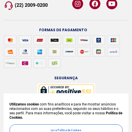
(22) 2009-0200
FORMAS DE PAGAMENTO
SEGURANÇA
Utilizamos cookies
com fins analíticos e para lhe mostrar anúncios
A venda e o consumo de bebidas alcoólicas são proibidos para menores de
relacionados com as suas preferências, segundo os seus hábitos e o
seu perfil. Para mais informações, você pode visitar a nossa
Política de
18 anos. Bebida Alcoólica pode causar dependência química e, em excesso,
Cookies.
provoca
graves males à saúde. Beba com moderação. Preços, ofertas e
condições exclusivas para internet e válidos durante o dia de hoje, podendo
Ler a Política de Cookies
sofrer alterações sem
prévia notificação. No caso de faltar algum produto,