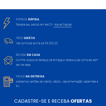
ENTREGA
RÁPIDA
Receba seu pedido em até 2h
Veja as Regras
FRETE
GRÁTIS
nas compras acima de
R$ 300,00.
RECEBA
EM CASA
Confira nossos endereços de entrega
e receba suas compras sem
sair de casa
PAGUE
NA ENTREGA
Aceitamos cartões de crédito, débito,
vale alimentação, caderneta e
PIX
CADASTRE-SE E RECEBA
OFERTAS