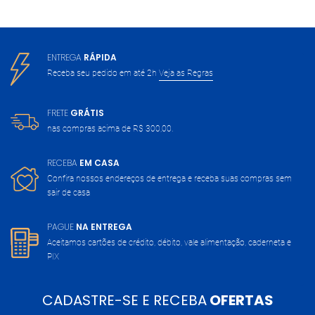
ENTREGA
RÁPIDA
Receba seu pedido em até 2h
Veja as Regras
FRETE
GRÁTIS
nas compras acima de
R$ 300,00.
RECEBA
EM CASA
Confira nossos endereços de entrega
e receba suas compras sem
sair de casa
PAGUE
NA ENTREGA
Aceitamos cartões de crédito, débito,
vale alimentação, caderneta e
PIX
CADASTRE-SE E RECEBA
OFERTAS