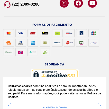
(22) 2009-0200
FORMAS DE PAGAMENTO
SEGURANÇA
Utilizamos cookies
com fins analíticos e para lhe mostrar anúncios
A venda e o consumo de bebidas alcoólicas são proibidos para menores de
relacionados com as suas preferências, segundo os seus hábitos e o
seu perfil. Para mais informações, você pode visitar a nossa
Política de
18 anos. Bebida Alcoólica pode causar dependência química e, em excesso,
Cookies.
provoca
graves males à saúde. Beba com moderação. Preços, ofertas e
condições exclusivas para internet e válidos durante o dia de hoje, podendo
Ler a Política de Cookies
sofrer alterações sem
prévia notificação. No caso de faltar algum produto,