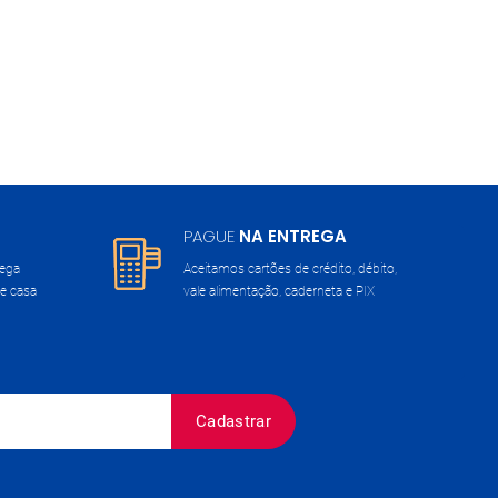
PAGUE
NA ENTREGA
rega
Aceitamos cartões de crédito, débito,
e casa
vale alimentação, caderneta e PIX
Cadastrar