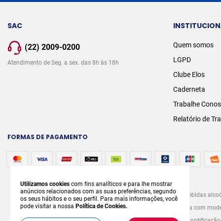
SAC
INSTITUCION
Quem somos
(22) 2009-0200
LGPD
Atendimento de Seg. a sex. das 8h às 18h
Clube Elos
Caderneta
Trabalhe Cono
Relatório de Tr
FORMAS DE PAGAMENTO
Utilizamos cookies
com fins analíticos e para lhe mostrar
anúncios relacionados com as suas preferências, segundo
A venda e o consumo de bebidas alcoó
os seus hábitos e o seu perfil. Para mais informações, você
pode visitar a nossa
Política de Cookies.
graves males à saúde. Beba com modera
prévia notificaçã