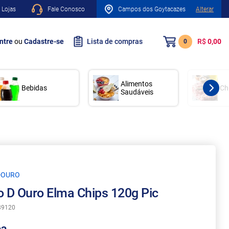
 Lojas
Fale Conosco
Campos dos Goytacazes
Alterar
ntre
ou
Cadastre-se
Lista de compras
R$
0,00
0
Alimentos
Bebidas
Ch
Saudáveis
DOURO
o D Ouro Elma Chips 120g Pic
89120