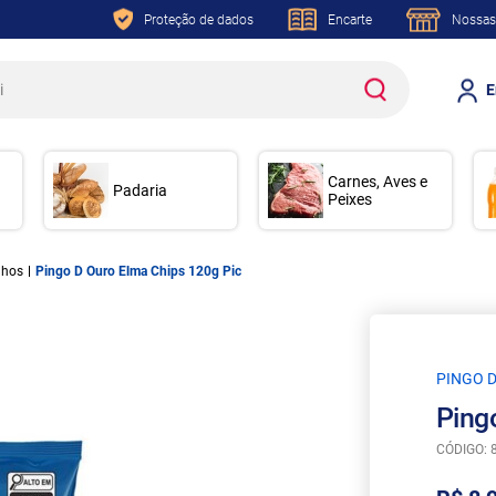
Proteção de dados
Encarte
Nossas
E
Carnes, Aves e
Padaria
Peixes
nhos
Pingo D Ouro Elma Chips 120g Pic
PINGO 
Ping
CÓDIGO: 