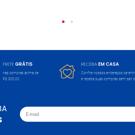
FRETE
GRÁTIS
RECEBA
EM CASA
nas compras acima de
Confira nossos endereços de ent
R$ 300,00.
e receba suas compras sem sair d
BA
S