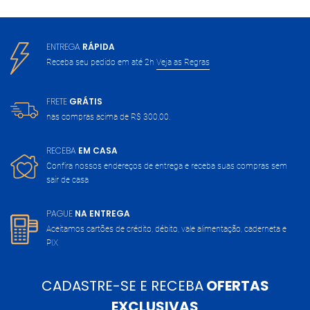
ENTREGA
RÁPIDA
Receba seu pedido em até 2h
Veja as Regras
FRETE
GRÁTIS
nas compras acima de
R$ 300,00.
RECEBA
EM CASA
Confira nossos endereços de entrega
e receba suas compras sem
sair de casa
PAGUE
NA ENTREGA
Aceitamos cartões de crédito, débito,
vale alimentação, caderneta e
PIX
CADASTRE-SE E RECEBA
OFERTAS
EXCLUSIVAS