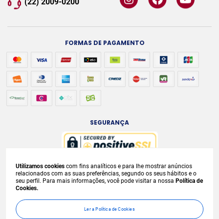
(22) 2009-0200
FORMAS DE PAGAMENTO
SEGURANÇA
Utilizamos cookies
com fins analíticos e para lhe mostrar anúncios
A venda e o consumo de bebidas alcoólicas são proibidos para menores de
relacionados com as suas preferências, segundo os seus hábitos e o
seu perfil. Para mais informações, você pode visitar a nossa
Política de
18 anos. Bebida Alcoólica pode causar dependência química e, em excesso,
Cookies.
provoca
graves males à saúde. Beba com moderação. Preços, ofertas e
condições exclusivas para internet e válidos durante o dia de hoje, podendo
Ler a Política de Cookies
sofrer alterações sem
prévia notificação. No caso de faltar algum produto,