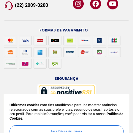
(22) 2009-0200
FORMAS DE PAGAMENTO
SEGURANÇA
Utilizamos cookies
com fins analíticos e para lhe mostrar anúncios
A venda e o consumo de bebidas alcoólicas são proibidos para menores de
relacionados com as suas preferências, segundo os seus hábitos e o
seu perfil. Para mais informações, você pode visitar a nossa
Política de
18 anos. Bebida Alcoólica pode causar dependência química e, em excesso,
Cookies.
provoca
graves males à saúde. Beba com moderação. Preços, ofertas e
condições exclusivas para internet e válidos durante o dia de hoje, podendo
Ler a Política de Cookies
sofrer alterações sem
prévia notificação. No caso de faltar algum produto,