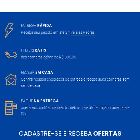
ENTREGA
RÁPIDA
Receba seu pedido em até 2h
Veja as Regras
FRETE
GRÁTIS
nas compras acima de
R$ 300,00.
RECEBA
EM CASA
Confira nossos endereços de entrega
e receba suas compras sem
sair de casa
PAGUE
NA ENTREGA
Aceitamos cartões de crédito, débito,
vale alimentação, caderneta e
PIX
CADASTRE-SE E RECEBA
OFERTAS