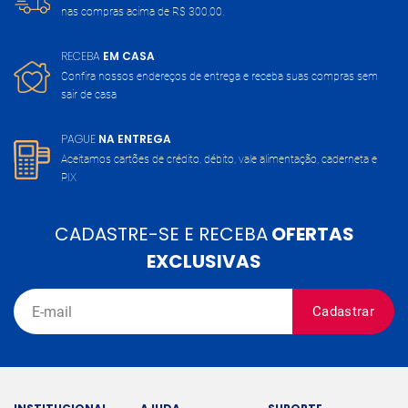
nas compras acima de
R$ 300,00.
RECEBA
EM CASA
Confira nossos endereços de entrega
e receba suas compras sem
sair de casa
PAGUE
NA ENTREGA
Aceitamos cartões de crédito, débito,
vale alimentação, caderneta e
PIX
CADASTRE-SE E RECEBA
OFERTAS
EXCLUSIVAS
Cadastrar