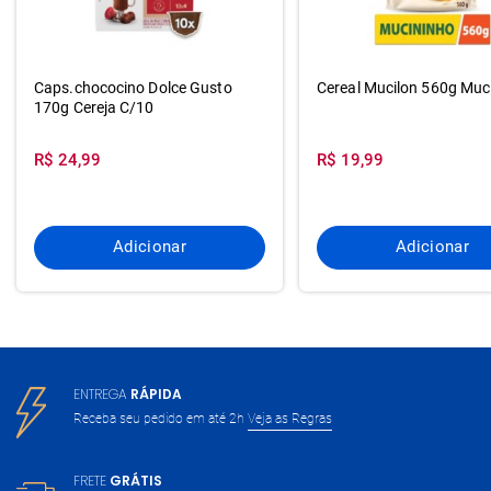
Caps.chococino Dolce Gusto
Cereal Mucilon 560g Muc
170g Cereja C/10
R$ 24,99
R$ 19,99
Adicionar
Adicionar
ENTREGA
RÁPIDA
Receba seu pedido em até 2h
Veja as Regras
FRETE
GRÁTIS