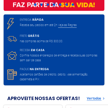
ENTREGA
RÁPIDA
Receba seu pedido em até 2h
Veja as Regras
FRETE
GRÁTIS
nas compras acima de
R$ 300,00.
RECEBA
EM CASA
Confira nossos endereços de entrega
e receba suas compras
sem sair de casa
PAGUE
NA ENTREGA
Aceitamos cartões de crédito, débito,
vale alimentação,
caderneta e PIX
APROVEITE NOSSAS OFERTAS!
Ver todos