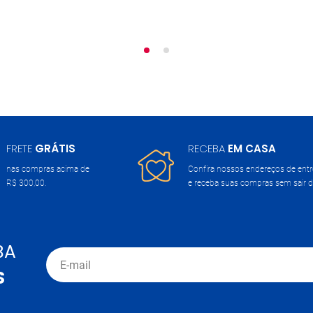
FRETE
GRÁTIS
RECEBA
EM CASA
nas compras acima de
Confira nossos endereços de ent
R$ 300,00.
e receba suas compras sem sair d
BA
S