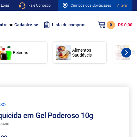
 Lojas
Fale Conosco
Campos dos Goytacazes
Alterar
ntre
ou
Cadastre-se
Lista de compras
R$
0,00
0
Alimentos
Bebidas
Ch
Saudáveis
OSO
uicida em Gel Poderoso 10g
45486