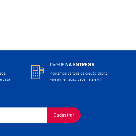
PAGUE
NA ENTREGA
rega
Aceitamos cartões de crédito, débito,
e casa
vale alimentação, caderneta e PIX
Cadastrar