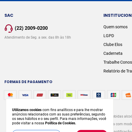
SAC
INSTITUCION
Quem somos
(22) 2009-0200
LGPD
Atendimento de Seg. a sex. das 8h às 18h
Clube Elos
Caderneta
Trabalhe Cono
Relatório de Tr
FORMAS DE PAGAMENTO
Utilizamos cookies
com fins analíticos e para lhe mostrar
anúncios relacionados com as suas preferências, segundo
A venda e o consumo de bebidas alcoó
os seus hábitos e o seu perfil. Para mais informações, você
pode visitar a nossa
Política de Cookies.
graves males à saúde. Beba com modera
prévia notificaçã