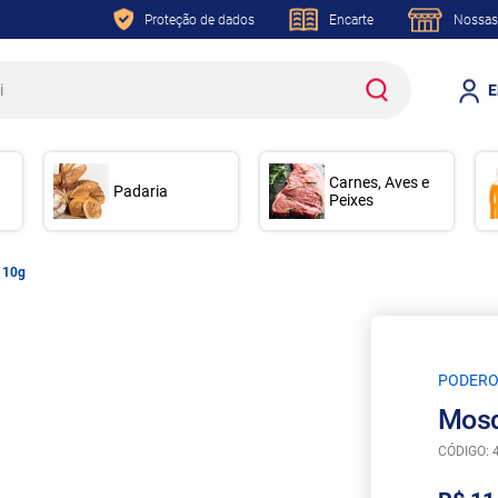
Proteção de dados
Encarte
Nossas
E
Carnes, Aves e
Padaria
Peixes
 10g
PODER
Mosq
CÓDIGO: 