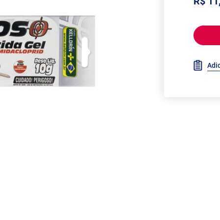
R$ 11
Adic