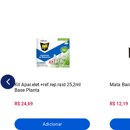
Kit Apar.elet.+ref.rep.raid 25,2ml
Mata Bara
Base Planta
R$ 24,69
R$ 12,19
Adicionar