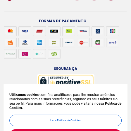
FORMAS DE PAGAMENTO
SEGURANÇA
Utilizamos cookies
com fins analíticos e para lhe mostrar anúncios
A venda e o consumo de bebidas alcoólicas são proibidos para menores de
relacionados com as suas preferências, segundo os seus hábitos e o
seu perfil. Para mais informações, você pode visitar a nossa
Política de
18 anos. Bebida Alcoólica pode causar dependência química e, em excesso,
Cookies.
provoca
graves males à saúde. Beba com moderação. Preços, ofertas e
condições exclusivas para internet e válidos durante o dia de hoje, podendo
Ler a Política de Cookies
sofrer alterações sem
prévia notificação. No caso de faltar algum produto,
este não será entregue e o valor correspondente não será cobrado.