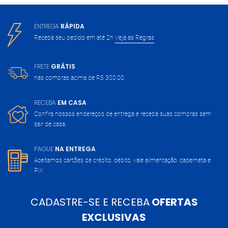
ENTREGA
RÁPIDA
Receba seu pedido em até 2h
Veja as Regras
FRETE
GRÁTIS
nas compras acima de
R$ 300,00.
RECEBA
EM CASA
Confira nossos endereços de entrega
e receba suas compras sem
sair de casa
PAGUE
NA ENTREGA
Aceitamos cartões de crédito, débito,
vale alimentação, caderneta e
PIX
CADASTRE-SE E RECEBA
OFERTAS
EXCLUSIVAS