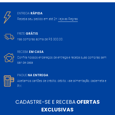
ENTREGA
RÁPIDA
Receba seu pedido em até 2h
Veja as Regras
FRETE
GRÁTIS
nas compras acima de
R$ 300,00.
RECEBA
EM CASA
Confira nossos endereços de entrega
e receba suas compras sem
sair de casa
PAGUE
NA ENTREGA
Aceitamos cartões de crédito, débito,
vale alimentação, caderneta e
PIX
CADASTRE-SE E RECEBA
OFERTAS
EXCLUSIVAS