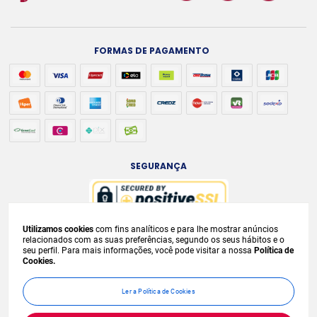
FORMAS DE PAGAMENTO
SEGURANÇA
Utilizamos cookies
com fins analíticos e para lhe mostrar anúncios
A venda e o consumo de bebidas alcoólicas são proibidos para menores de
relacionados com as suas preferências, segundo os seus hábitos e o
seu perfil. Para mais informações, você pode visitar a nossa
Política de
18 anos. Bebida Alcoólica pode causar dependência química e, em excesso,
Cookies.
provoca
graves males à saúde. Beba com moderação. Preços, ofertas e
condições exclusivas para internet e válidos durante o dia de hoje, podendo
Ler a Política de Cookies
sofrer alterações sem
prévia notificação. No caso de faltar algum produto,
este não será entregue e o valor correspondente não será cobrado.