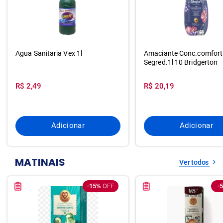
Agua Sanitaria Vex 1l
Amaciante Conc.comfort
Segred.1l 10 Bridgerton
R$ 2,49
R$ 20,19
Adicionar
Adicionar
MATINAIS
Ver todos
-15%
OFF
-