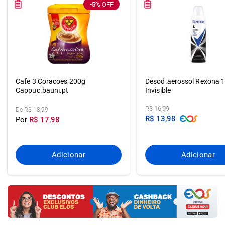
-5%
OFF
Cafe 3 Coracoes 200g
Desod.aerossol Rexona 
Cappuc.bauni.pt
Invisible
R$ 16,99
De
R$ 18,99
R$ 13,98
Por
R$ 17,98
Adicionar
Adicionar