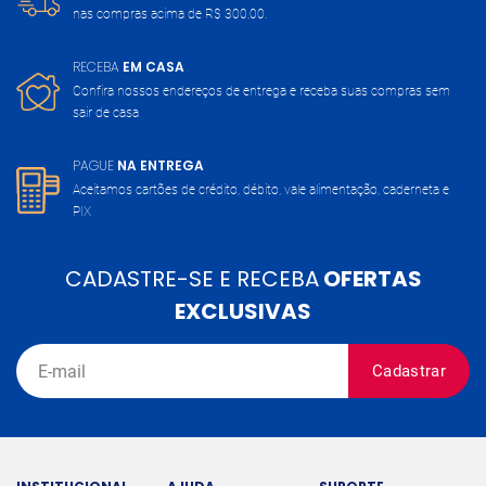
nas compras acima de
R$ 300,00.
RECEBA
EM CASA
Confira nossos endereços de entrega
e receba suas compras sem
sair de casa
PAGUE
NA ENTREGA
Aceitamos cartões de crédito, débito,
vale alimentação, caderneta e
PIX
CADASTRE-SE E RECEBA
OFERTAS
EXCLUSIVAS
Cadastrar