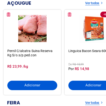
AÇOUGUE
Ver todos
-
Pernil C/alcatra Suina Reserva
Linguica Bacon Seara 60
Kg S/o.s/p.ped.con
De
R$ 15,99
R$ 23,99 /kg
Por
R$ 14,98
Adicionar
Adicionar
FEIRA
Ver todos