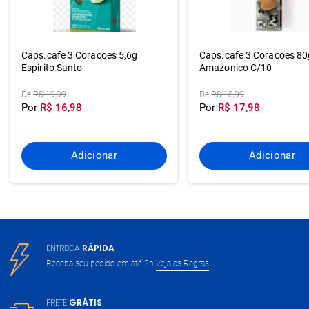
Caps.cafe 3 Coracoes 5,6g
Caps.cafe 3 Coracoes 80
Espirito Santo
Amazonico C/10
De
R$ 19,99
De
R$ 18,99
Por
R$ 16,98
Por
R$ 17,98
Adicionar
Adicionar
ENTREGA
RÁPIDA
Receba seu pedido em até 2h
Veja as Regras
FRETE
GRÁTIS