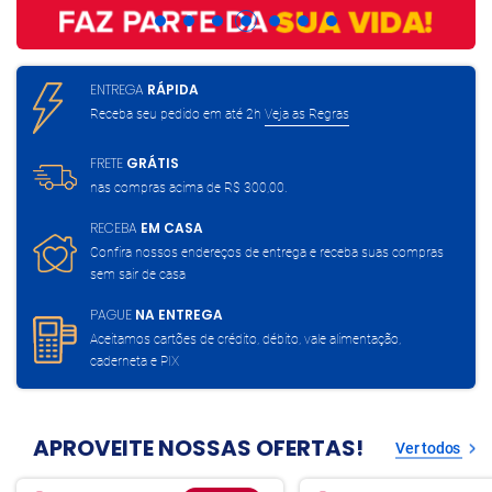
ENTREGA
RÁPIDA
Receba seu pedido em até 2h
Veja as Regras
FRETE
GRÁTIS
nas compras acima de
R$ 300,00.
RECEBA
EM CASA
Confira nossos endereços de entrega
e receba suas compras
sem sair de casa
PAGUE
NA ENTREGA
Aceitamos cartões de crédito, débito,
vale alimentação,
caderneta e PIX
APROVEITE NOSSAS OFERTAS!
Ver todos