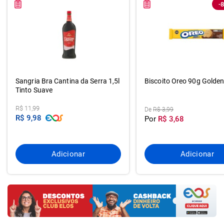
-
Sangria Bra Cantina da Serra 1,5l
Biscoito Oreo 90g Golde
Tinto Suave
R$ 11,99
De
R$ 3,99
R$ 9,98
Por
R$ 3,68
Adicionar
Adicionar