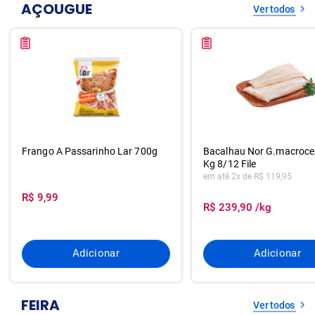
AÇOUGUE
Ver todos
Frango A Passarinho Lar 700g
Bacalhau Nor G.macroce
Kg 8/12 File
em até 2x de R$ 119,95
R$ 9,99
R$ 239,90 /kg
Adicionar
Adicionar
FEIRA
Ver todos