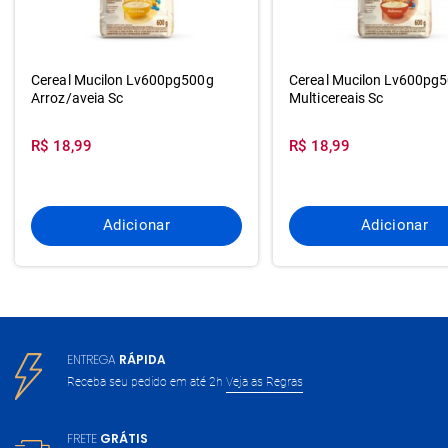
Cereal Mucilon Lv600pg500g
Cereal Mucilon Lv600pg
Arroz/aveia Sc
Multicereais Sc
R$ 18,99
R$ 18,99
Adicionar
Adicionar
ENTREGA
RÁPIDA
Receba seu pedido em até 2h
Veja as Regras
FRETE
GRÁTIS