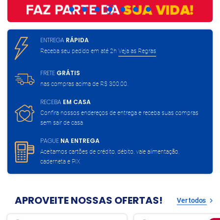
ENTREGA
RÁPIDA
Receba seu pedido em até 2h
Veja as Regras
FRETE
GRÁTIS
nas compras acima de
R$ 300,00.
RECEBA
EM CASA
Confira nossos endereços de entrega
e receba suas compras
sem sair de casa
PAGUE
NA ENTREGA
Aceitamos cartões de crédito, débito,
vale alimentação,
caderneta e PIX
APROVEITE NOSSAS OFERTAS!
Ver todos