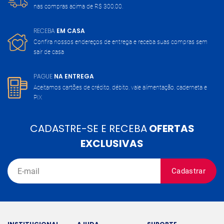
nas compras acima de
R$ 300,00.
RECEBA
EM CASA
Confira nossos endereços de entrega
e receba suas compras sem
sair de casa
PAGUE
NA ENTREGA
Aceitamos cartões de crédito, débito,
vale alimentação, caderneta e
PIX
CADASTRE-SE E RECEBA
OFERTAS
EXCLUSIVAS
Cadastrar