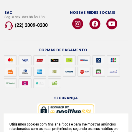
SAC
NOSSAS REDES SOCIAIS
Seg. a sex. das 8h às 18h
(22) 2009-0200
FORMAS DE PAGAMENTO
SEGURANÇA
Utilizamos cookies
com fins analíticos e para lhe mostrar anúncios
A venda e o consumo de bebidas alcoólicas são proibidos para menores de
relacionados com as suas preferências, segundo os seus hábitos e o