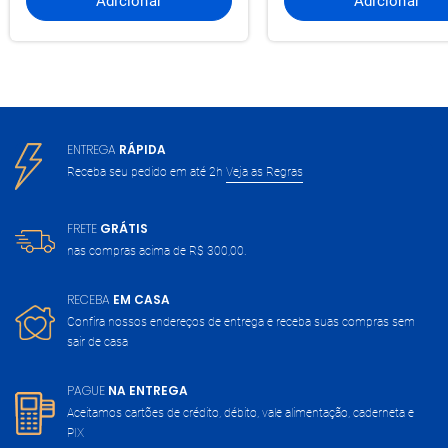
Adicionar
Adicionar
ENTREGA
RÁPIDA
Receba seu pedido em até 2h
Veja as Regras
FRETE
GRÁTIS
nas compras acima de
R$ 300,00.
RECEBA
EM CASA
Confira nossos endereços de entrega
e receba suas compras sem
sair de casa
PAGUE
NA ENTREGA
Aceitamos cartões de crédito, débito,
vale alimentação, caderneta e
PIX