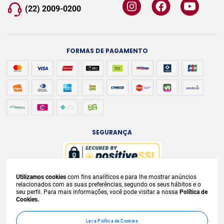
(22) 2009-0200
FORMAS DE PAGAMENTO
SEGURANÇA
Utilizamos cookies
com fins analíticos e para lhe mostrar anúncios
A venda e o consumo de bebidas alcoólicas são proibidos para menores de
relacionados com as suas preferências, segundo os seus hábitos e o
seu perfil. Para mais informações, você pode visitar a nossa
Política de
18 anos. Bebida Alcoólica pode causar dependência química e, em excesso,
Cookies.
provoca
graves males à saúde. Beba com moderação. Preços, ofertas e
condições exclusivas para internet e válidos durante o dia de hoje, podendo
Ler a Política de Cookies
sofrer alterações sem
prévia notificação. No caso de faltar algum produto,