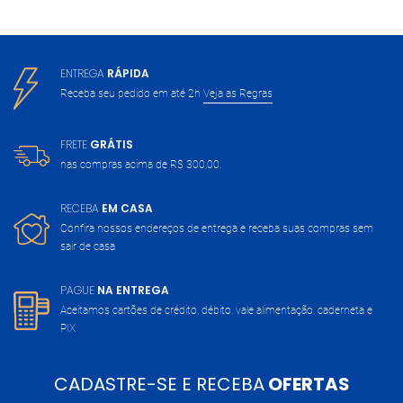
ENTREGA
RÁPIDA
Receba seu pedido em até 2h
Veja as Regras
FRETE
GRÁTIS
nas compras acima de
R$ 300,00.
RECEBA
EM CASA
Confira nossos endereços de entrega
e receba suas compras sem
sair de casa
PAGUE
NA ENTREGA
Aceitamos cartões de crédito, débito,
vale alimentação, caderneta e
PIX
CADASTRE-SE E RECEBA
OFERTAS