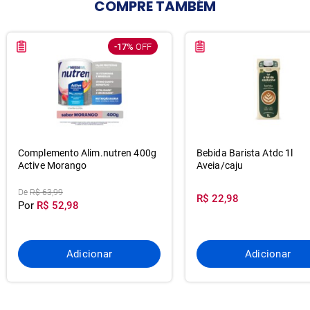
COMPRE
TAMBÉM
-17%
OFF
Complemento Alim.nutren 400g
Bebida Barista Atdc 1l
Active Morango
Aveia/caju
De
R$ 63,99
R$ 22,98
Por
R$ 52,98
Adicionar
Adicionar