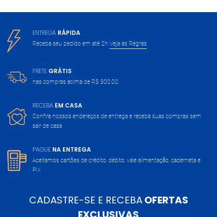
ENTREGA
RÁPIDA
Receba seu pedido em até 2h
Veja as Regras
FRETE
GRÁTIS
nas compras acima de
R$ 300,00.
RECEBA
EM CASA
Confira nossos endereços de entrega
e receba suas compras sem
sair de casa
PAGUE
NA ENTREGA
Aceitamos cartões de crédito, débito,
vale alimentação, caderneta e
PIX
CADASTRE-SE E RECEBA
OFERTAS
EXCLUSIVAS