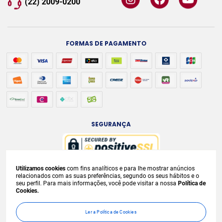
(22) 2009-0200
FORMAS DE PAGAMENTO
SEGURANÇA
Utilizamos cookies
com fins analíticos e para lhe mostrar anúncios
A venda e o consumo de bebidas alcoólicas são proibidos para menores de
relacionados com as suas preferências, segundo os seus hábitos e o
seu perfil. Para mais informações, você pode visitar a nossa
Política de
18 anos. Bebida Alcoólica pode causar dependência química e, em excesso,
Cookies.
provoca
graves males à saúde. Beba com moderação. Preços, ofertas e
condições exclusivas para internet e válidos durante o dia de hoje, podendo
Ler a Política de Cookies
sofrer alterações sem
prévia notificação. No caso de faltar algum produto,