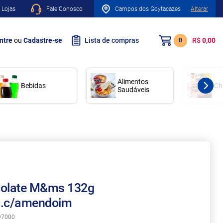
 Lojas
Fale Conosco
Campos dos Goytacazes
Alterar
ntre
ou
Cadastre-se
Lista de compras
R$
0,00
0
Alimentos
Bebidas
Ch
Saudáveis
olate M&ms 132g
.c/amendoim
97000