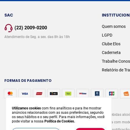
SAC
INSTITUCION
Quem somos
(22) 2009-0200
LGPD
Atendimento de Seg. a sex. das 8h às 18h
Clube Elos
Caderneta
Trabalhe Cono
Relatório de Tr
FORMAS DE PAGAMENTO
Utilizamos cookies
com fins analíticos e para lhe mostrar
anúncios relacionados com as suas preferências, segundo
A venda e o consumo de bebidas alcoó
os seus hábitos e o seu perfil. Para mais informações, você
pode visitar a nossa
Política de Cookies.
graves males à saúde. Beba com modera
prévia notificaçã