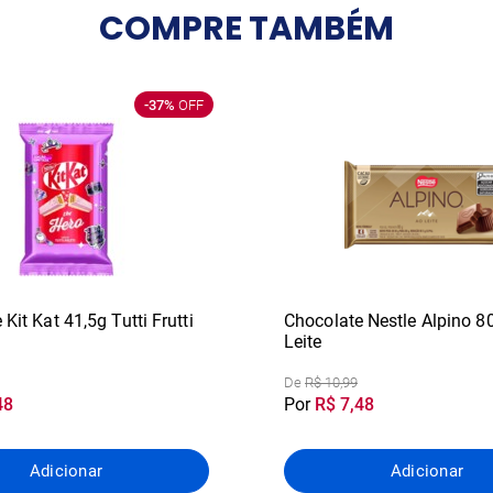
COMPRE
TAMBÉM
-37%
OFF
Kit Kat 41,5g Tutti Frutti
Chocolate Nestle Alpino 8
Leite
De
R$ 10,99
48
Por
R$ 7,48
Adicionar
Adicionar