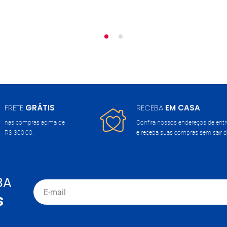
FRETE
GRÁTIS
RECEBA
EM CASA
nas compras acima de
Confira nossos endereços de ent
R$ 300,00.
e receba suas compras sem sair d
BA
S