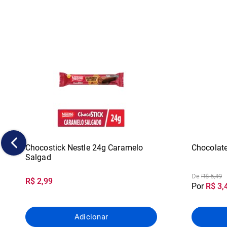
Chocostick Nestle 24g Caramelo
Chocolate 
Salgad
De
R$ 5,49
R$ 2,99
Por
R$ 3,
Adicionar