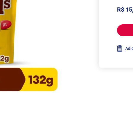
R$ 15
Adic