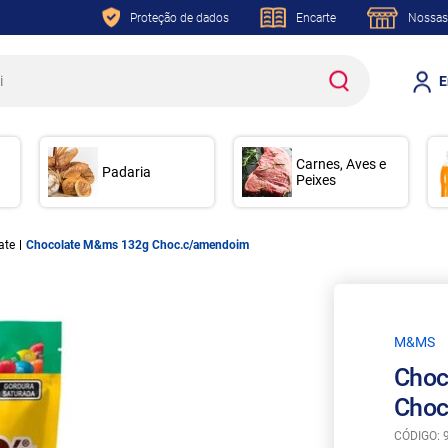
Proteção de dados
Encarte
Nossas
E
Carnes, Aves e
Padaria
Peixes
ate
Chocolate M&ms 132g Choc.c/amendoim
M&MS
Choc
Choc
CÓDIGO: 