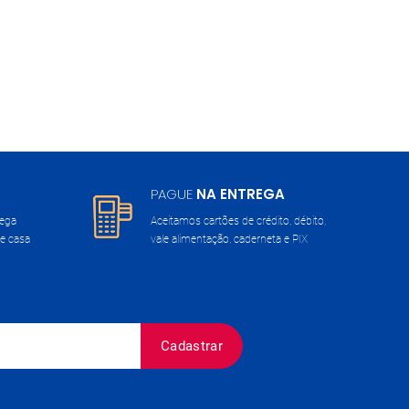
PAGUE
NA ENTREGA
rega
Aceitamos cartões de crédito, débito,
e casa
vale alimentação, caderneta e PIX
Cadastrar