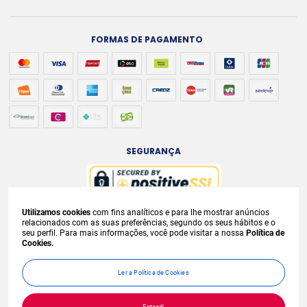
FORMAS DE PAGAMENTO
SEGURANÇA
Utilizamos cookies
com fins analíticos e para lhe mostrar anúncios
A venda e o consumo de bebidas alcoólicas são proibidos para menores de
relacionados com as suas preferências, segundo os seus hábitos e o
seu perfil. Para mais informações, você pode visitar a nossa
Política de
18 anos. Bebida Alcoólica pode causar dependência química e, em excesso,
Cookies.
provoca
graves males à saúde. Beba com moderação. Preços, ofertas e
condições exclusivas para internet e válidos durante o dia de hoje, podendo
Ler a Política de Cookies
sofrer alterações sem
prévia notificação. No caso de faltar algum produto,
este não será entregue e o valor correspondente não será cobrado.
Entendi