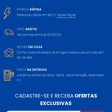
ENTREGA
RÁPIDA
Receba seu pedido em até 2h
Veja as Regras
FRETE
GRÁTIS
nas compras acima de
R$ 300,00.
RECEBA
EM CASA
Confira nossos endereços de entrega
e receba suas compras sem
sair de casa
PAGUE
NA ENTREGA
Aceitamos cartões de crédito, débito,
vale alimentação, caderneta e
PIX
CADASTRE-SE E RECEBA
OFERTAS
EXCLUSIVAS