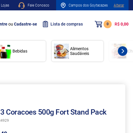
 Lojas
Fale Conosco
Campos dos Goytacazes
Alterar
ntre
ou
Cadastre-se
Lista de compras
R$
0,00
0
Alimentos
Bebidas
Ch
Saudáveis
 3 Coracoes 500g Fort Stand Pack
84929