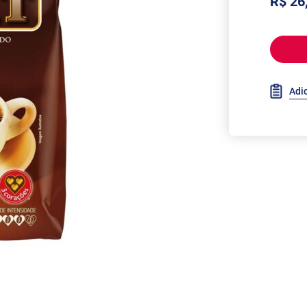
R$ 26
Adic