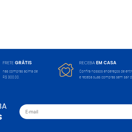
FRETE
GRÁTIS
RECEBA
EM CASA
nas compras acima de
Confira nossos endereços de ent
R$ 300,00.
e receba suas compras sem sair d
BA
S