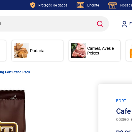
Proteção de dados
Encarte
Nossas
E
Carnes, Aves e
Padaria
Peixes
0g Fort Stand Pack
FORT
Cafe
CÓDIGO: 