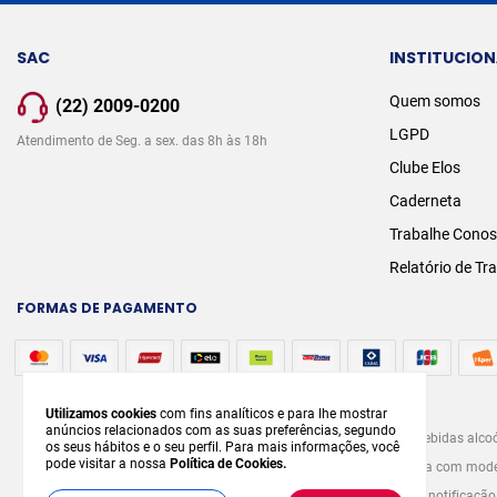
SAC
INSTITUCION
Quem somos
(22) 2009-0200
LGPD
Atendimento de Seg. a sex. das 8h às 18h
Clube Elos
Caderneta
Trabalhe Cono
Relatório de Tr
FORMAS DE PAGAMENTO
Utilizamos cookies
com fins analíticos e para lhe mostrar
anúncios relacionados com as suas preferências, segundo
A venda e o consumo de bebidas alcoó
os seus hábitos e o seu perfil. Para mais informações, você
pode visitar a nossa
Política de Cookies.
graves males à saúde. Beba com modera
prévia notificaçã