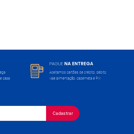
PAGUE
NA ENTREGA
rega
Aceitamos cartões de crédito, débito,
e casa
vale alimentação, caderneta e PIX
Cadastrar