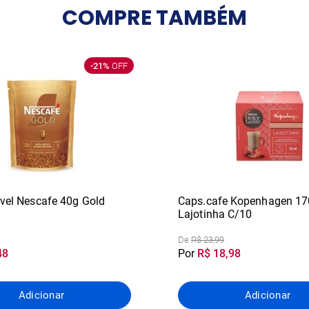
COMPRE
TAMBÉM
-21%
OFF
vel Nescafe 40g Gold
Caps.cafe Kopenhagen 17
Lajotinha C/10
De
R$ 23,99
48
Por
R$ 18,98
Adicionar
Adicionar