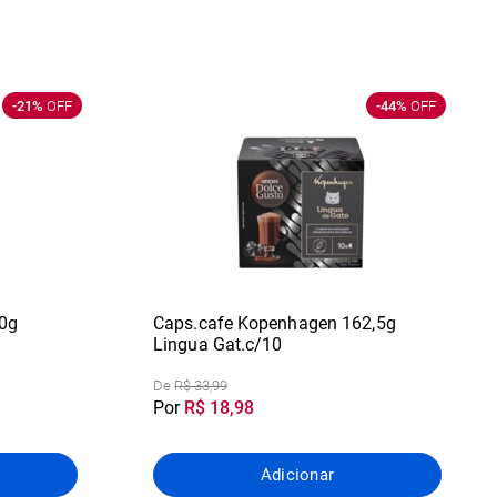
-21%
OFF
-44%
OFF
0g
Caps.cafe Kopenhagen 162,5g
Lingua Gat.c/10
De
R$ 33,99
Por
R$ 18,98
Adicionar