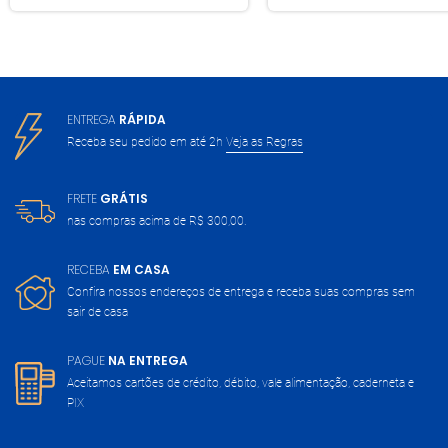
ENTREGA
RÁPIDA
Receba seu pedido em até 2h
Veja as Regras
FRETE
GRÁTIS
nas compras acima de
R$ 300,00.
RECEBA
EM CASA
Confira nossos endereços de entrega
e receba suas compras sem
sair de casa
PAGUE
NA ENTREGA
Aceitamos cartões de crédito, débito,
vale alimentação, caderneta e
PIX