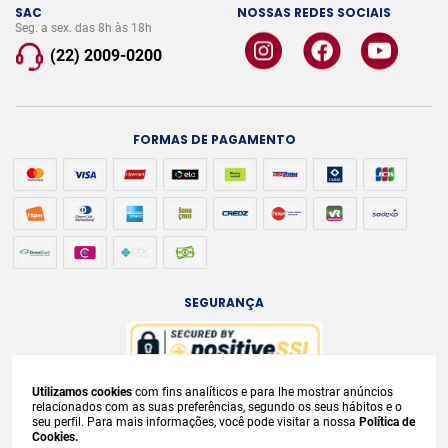
SAC
NOSSAS REDES SOCIAIS
Seg. a sex. das 8h às 18h
(22) 2009-0200
FORMAS DE PAGAMENTO
SEGURANÇA
Utilizamos cookies
com fins analíticos e para lhe mostrar anúncios
A venda e o consumo de bebidas alcoólicas são proibidos para menores de
relacionados com as suas preferências, segundo os seus hábitos e o
seu perfil. Para mais informações, você pode visitar a nossa
Política de
18 anos. Bebida Alcoólica pode causar dependência química e, em excesso,
Cookies.
provoca
graves males à saúde. Beba com moderação. Preços, ofertas e