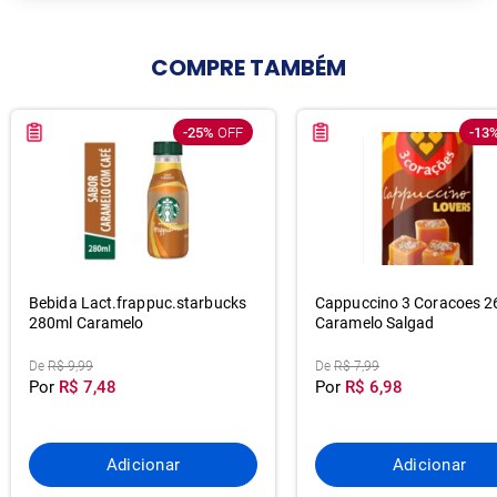
COMPRE
TAMBÉM
-25%
OFF
-13
Bebida Lact.frappuc.starbucks
Cappuccino 3 Coracoes 2
280ml Caramelo
Caramelo Salgad
De
R$ 9,99
De
R$ 7,99
Por
R$ 7,48
Por
R$ 6,98
Adicionar
Adicionar