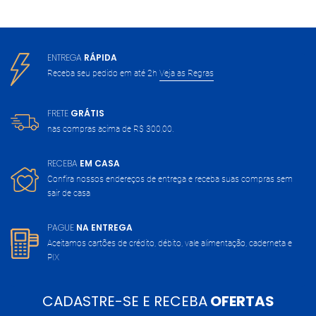
ENTREGA
RÁPIDA
Receba seu pedido em até 2h
Veja as Regras
FRETE
GRÁTIS
nas compras acima de
R$ 300,00.
RECEBA
EM CASA
Confira nossos endereços de entrega
e receba suas compras sem
sair de casa
PAGUE
NA ENTREGA
Aceitamos cartões de crédito, débito,
vale alimentação, caderneta e
PIX
CADASTRE-SE E RECEBA
OFERTAS