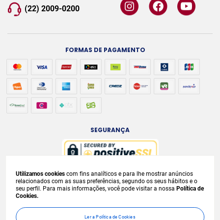
(22) 2009-0200
FORMAS DE PAGAMENTO
SEGURANÇA
Utilizamos cookies
com fins analíticos e para lhe mostrar anúncios
A venda e o consumo de bebidas alcoólicas são proibidos para menores de
relacionados com as suas preferências, segundo os seus hábitos e o
seu perfil. Para mais informações, você pode visitar a nossa
Política de
18 anos. Bebida Alcoólica pode causar dependência química e, em excesso,
Cookies.
provoca
graves males à saúde. Beba com moderação. Preços, ofertas e
condições exclusivas para internet e válidos durante o dia de hoje, podendo
Ler a Política de Cookies
sofrer alterações sem
prévia notificação. No caso de faltar algum produto,