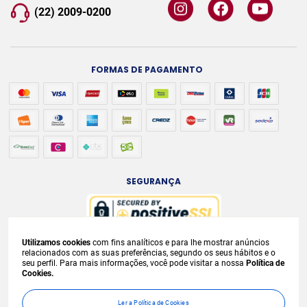
(22) 2009-0200
FORMAS DE PAGAMENTO
SEGURANÇA
Utilizamos cookies
com fins analíticos e para lhe mostrar anúncios
A venda e o consumo de bebidas alcoólicas são proibidos para menores de
relacionados com as suas preferências, segundo os seus hábitos e o
seu perfil. Para mais informações, você pode visitar a nossa
Política de
18 anos. Bebida Alcoólica pode causar dependência química e, em excesso,
Cookies.
provoca
graves males à saúde. Beba com moderação. Preços, ofertas e
condições exclusivas para internet e válidos durante o dia de hoje, podendo
Ler a Política de Cookies
sofrer alterações sem
prévia notificação. No caso de faltar algum produto,