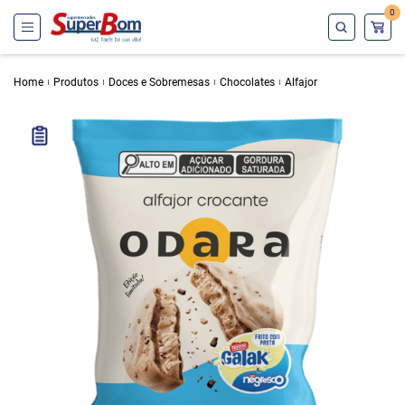
0
Home
Produtos
Doces e Sobremesas
Chocolates
Alfajor