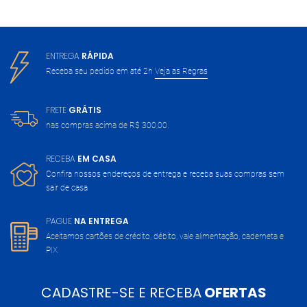
ENTREGA
RÁPIDA
Receba seu pedido em até 2h
Veja as Regras
FRETE
GRÁTIS
nas compras acima de
R$ 300,00.
RECEBA
EM CASA
Confira nossos endereços de entrega
e receba suas compras sem
sair de casa
PAGUE
NA ENTREGA
Aceitamos cartões de crédito, débito,
vale alimentação, caderneta e
PIX
CADASTRE-SE E RECEBA
OFERTAS