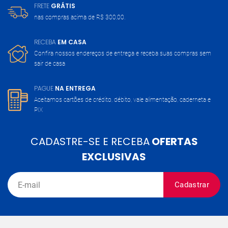
FRETE
GRÁTIS
nas compras acima de
R$ 300,00.
RECEBA
EM CASA
Confira nossos endereços de entrega
e receba suas compras sem
sair de casa
PAGUE
NA ENTREGA
Aceitamos cartões de crédito, débito,
vale alimentação, caderneta e
PIX
CADASTRE-SE E RECEBA
OFERTAS
EXCLUSIVAS
Cadastrar