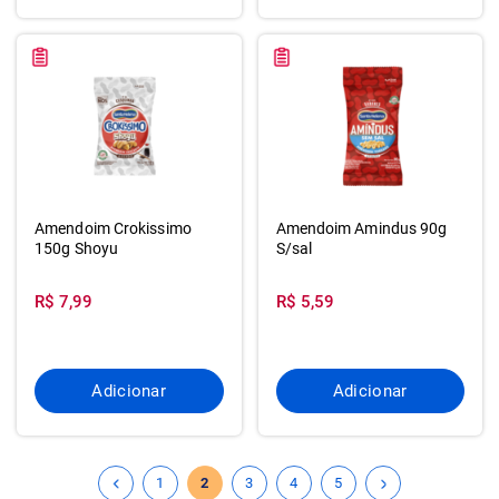
Amendoim Crokissimo
Amendoim Amindus 90g
150g Shoyu
S/sal
R$ 7,99
R$ 5,59
Adicionar
Adicionar
1
2
3
4
5