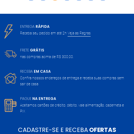
ENTREGA
RÁPIDA
Receba seu pedido em até 2h
Veja as Regras
FRETE
GRÁTIS
nas compras acima de
R$ 300,00.
RECEBA
EM CASA
Confira nossos endereços de entrega
e receba suas compras sem
sair de casa
PAGUE
NA ENTREGA
Aceitamos cartões de crédito, débito,
vale alimentação, caderneta e
PIX
CADASTRE-SE E RECEBA
OFERTAS