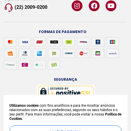
(22) 2009-0200
FORMAS DE PAGAMENTO
SEGURANÇA
Utilizamos cookies
com fins analíticos e para lhe mostrar anúncios
A venda e o consumo de bebidas alcoólicas são proibidos para menores de
relacionados com as suas preferências, segundo os seus hábitos e o
seu perfil. Para mais informações, você pode visitar a nossa
Política de
18 anos. Bebida Alcoólica pode causar dependência química e, em excesso,
Cookies.
provoca
graves males à saúde. Beba com moderação. Preços, ofertas e
condições exclusivas para internet e válidos durante o dia de hoje, podendo