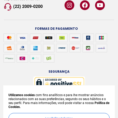
(22) 2009-0200
FORMAS DE PAGAMENTO
SEGURANÇA
Utilizamos cookies
com fins analíticos e para lhe mostrar anúncios
A venda e o consumo de bebidas alcoólicas são proibidos para menores de
relacionados com as suas preferências, segundo os seus hábitos e o
seu perfil. Para mais informações, você pode visitar a nossa
Política de
18 anos. Bebida Alcoólica pode causar dependência química e, em excesso,
Cookies.
provoca
graves males à saúde. Beba com moderação. Preços, ofertas e
condições exclusivas para internet e válidos durante o dia de hoje, podendo