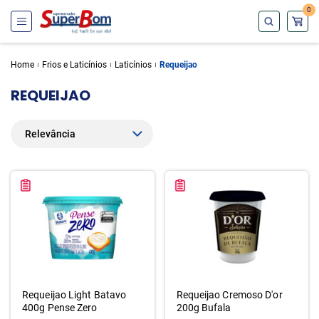
0
Home
Frios e Laticínios
Laticínios
Requeijao
REQUEIJAO
Requeijao Light Batavo
Requeijao Cremoso D'or
400g Pense Zero
200g Bufala