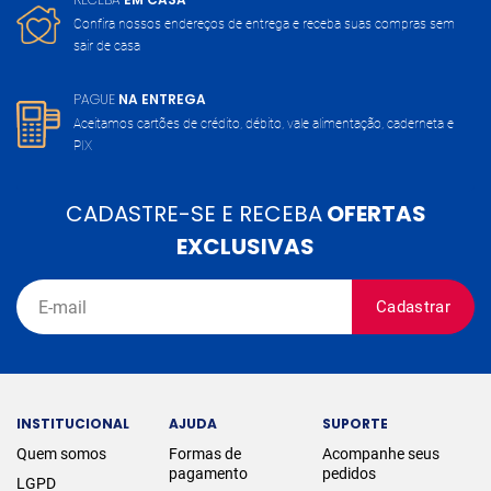
Confira nossos endereços de entrega
e receba suas compras sem
sair de casa
PAGUE
NA ENTREGA
Aceitamos cartões de crédito, débito,
vale alimentação, caderneta e
PIX
CADASTRE-SE E RECEBA
OFERTAS
EXCLUSIVAS
Cadastrar
INSTITUCIONAL
AJUDA
SUPORTE
Quem somos
Formas de
Acompanhe seus
pagamento
pedidos
LGPD