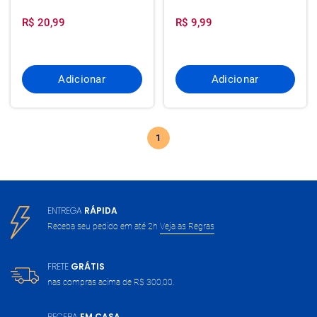
R$ 20,99
R$ 9,99
Adicionar
Adicionar
1
ENTREGA
RÁPIDA
Receba seu pedido em até 2h
Veja as Regras
FRETE
GRÁTIS
nas compras acima de
R$ 300,00.
RECEBA
EM CASA