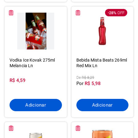
-28%
OFF
Vodka Ice Kovak 275ml
Bebida Mista Beats 269ml
Melancia Ln
Red Mix Ln
De
R$ 8,29
R$ 4,59
Por
R$ 5,98
Adicionar
Adicionar