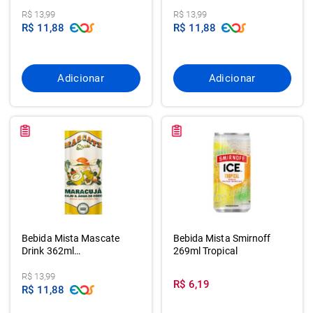
Melancia/framb
R$ 13,99
R$ 13,99
R$ 11,88
R$ 11,88
Adicionar
Adicionar
Bebida Mista Mascate
Bebida Mista Smirnoff
Drink 362ml
269ml Tropical
Marac/caju/ag.c
R$ 13,99
R$ 6,19
R$ 11,88