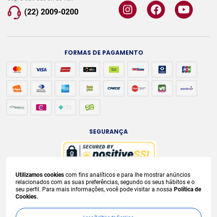
(22) 2009-0200
FORMAS DE PAGAMENTO
SEGURANÇA
Utilizamos cookies
com fins analíticos e para lhe mostrar anúncios
A venda e o consumo de bebidas alcoólicas são proibidos para menores de
relacionados com as suas preferências, segundo os seus hábitos e o
seu perfil. Para mais informações, você pode visitar a nossa
Política de
18 anos. Bebida Alcoólica pode causar dependência química e, em excesso,
Cookies.
provoca
graves males à saúde. Beba com moderação. Preços, ofertas e
condições exclusivas para internet e válidos durante o dia de hoje, podendo