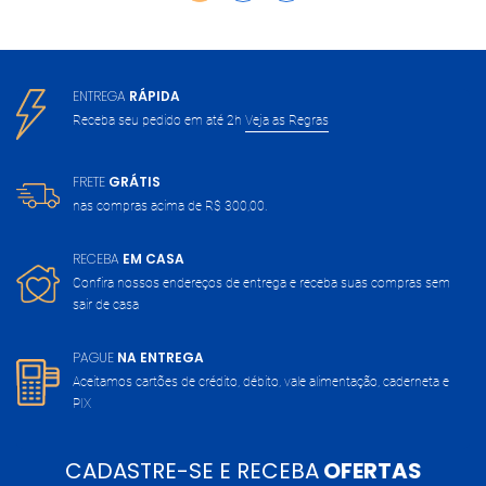
ENTREGA
RÁPIDA
Receba seu pedido em até 2h
Veja as Regras
FRETE
GRÁTIS
nas compras acima de
R$ 300,00.
RECEBA
EM CASA
Confira nossos endereços de entrega
e receba suas compras sem
sair de casa
PAGUE
NA ENTREGA
Aceitamos cartões de crédito, débito,
vale alimentação, caderneta e
PIX
CADASTRE-SE E RECEBA
OFERTAS