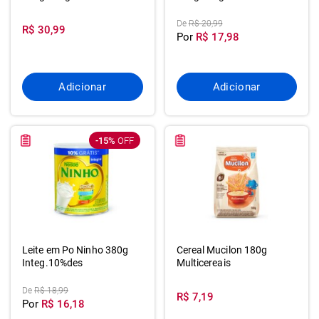
De
R$ 20,99
R$ 30,99
Por
R$ 17,98
Adicionar
Adicionar
-15%
OFF
Leite em Po Ninho 380g
Cereal Mucilon 180g
Integ.10%des
Multicereais
De
R$ 18,99
R$ 7,19
Por
R$ 16,18