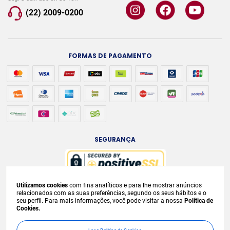
(22) 2009-0200
FORMAS DE PAGAMENTO
SEGURANÇA
Utilizamos cookies
com fins analíticos e para lhe mostrar anúncios
A venda e o consumo de bebidas alcoólicas são proibidos para menores de
relacionados com as suas preferências, segundo os seus hábitos e o
seu perfil. Para mais informações, você pode visitar a nossa
Política de
18 anos. Bebida Alcoólica pode causar dependência química e, em excesso,
Cookies.
provoca
graves males à saúde. Beba com moderação. Preços, ofertas e
condições exclusivas para internet e válidos durante o dia de hoje, podendo