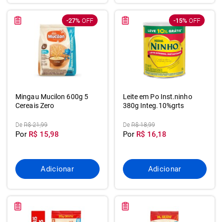
-27%
OFF
-15%
OFF
Mingau Mucilon 600g 5
Leite em Po Inst.ninho
Cereais Zero
380g Integ.10%grts
De
R$ 21,99
De
R$ 18,99
Por
R$ 15,98
Por
R$ 16,18
Adicionar
Adicionar