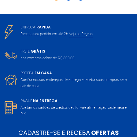
ENTREGA
RÁPIDA
Receba seu pedido em até 2h
Veja as Regras
FRETE
GRÁTIS
nas compras acima de
R$ 300,00.
RECEBA
EM CASA
Confira nossos endereços de entrega
e receba suas compras sem
sair de casa
PAGUE
NA ENTREGA
Aceitamos cartões de crédito, débito,
vale alimentação, caderneta e
PIX
CADASTRE-SE E RECEBA
OFERTAS