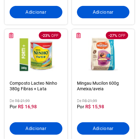
Adicionar
Adicionar
-23%
OFF
-27%
OFF
Composto Lacteo Ninho
Mingau Mucilon 600g
380g Fibras + Lata
Ameixa/aveia
De
R$ 21,99
De
R$ 21,99
Por
R$ 16,98
Por
R$ 15,98
Adicionar
Adicionar