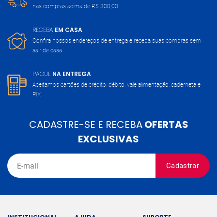
nas compras acima de
R$ 300,00.
RECEBA
EM CASA
Confira nossos endereços de entrega
e receba suas compras sem
sair de casa
PAGUE
NA ENTREGA
Aceitamos cartões de crédito, débito,
vale alimentação, caderneta e
PIX
CADASTRE-SE E RECEBA
OFERTAS
EXCLUSIVAS
Cadastrar