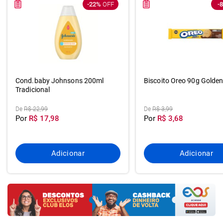
-22%
OFF
-
Cond.baby Johnsons 200ml
Biscoito Oreo 90g Golde
Tradicional
De
R$ 22,99
De
R$ 3,99
Por
R$ 17,98
Por
R$ 3,68
Adicionar
Adicionar