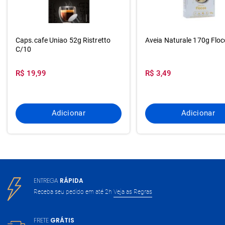
Caps.cafe Uniao 52g Ristretto
Aveia Naturale 170g Flo
C/10
R$ 19,99
R$ 3,49
Adicionar
Adicionar
ENTREGA
RÁPIDA
Receba seu pedido em até 2h
Veja as Regras
FRETE
GRÁTIS