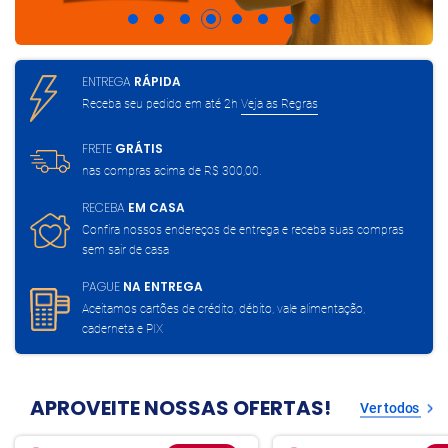
ENTREGA
RÁPIDA
Receba seu pedido em até 2h
Veja as Regras
FRETE
GRÁTIS
nas compras acima de
R$ 300,00.
RECEBA
EM CASA
Confira nossos endereços de entrega
e receba suas compras
sem sair de casa
PAGUE
NA ENTREGA
Aceitamos cartões de crédito, débito,
vale alimentação,
caderneta e PIX
APROVEITE NOSSAS OFERTAS!
Ver todos