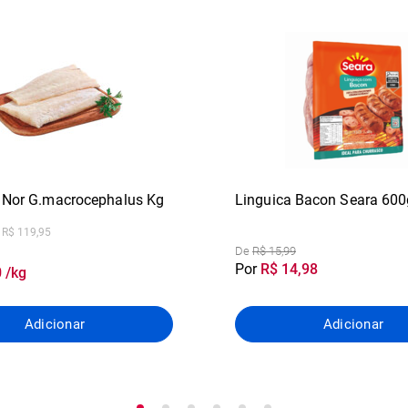
 Nor G.macrocephalus Kg
Linguica Bacon Seara 600
 R$ 119,95
De
R$ 15,99
Por
R$ 14,98
 /kg
Adicionar
Adicionar