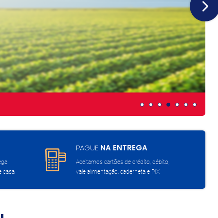
PAGUE
NA ENTREGA
ega
Aceitamos cartões de crédito, débito,
e casa
vale alimentação, caderneta e PIX