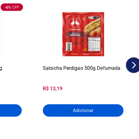
-6%
OFF
g
Salsicha Perdigao 500g Defumada
R$ 13,19
Adicionar