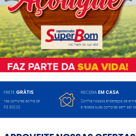
FRETE
GRÁTIS
RECEBA
EM CASA
nas compras acima de
Confira nossos endereços de entr
R$ 300,00.
e receba suas compras sem sair d