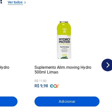
!
Ver todos
Hydro
Suplemento Alim.moving Hydro
500ml Limao
R$ 11,90
R$ 9,98
Adicionar