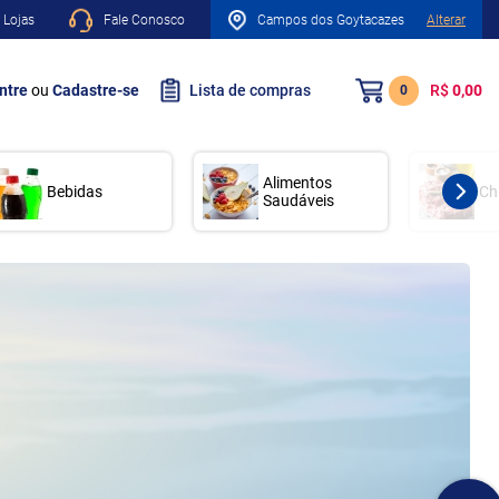
 Lojas
Fale Conosco
Campos dos Goytacazes
Alterar
ntre
ou
Cadastre-se
Lista de compras
R$
0,00
0
Alimentos
Bebidas
Ch
Saudáveis